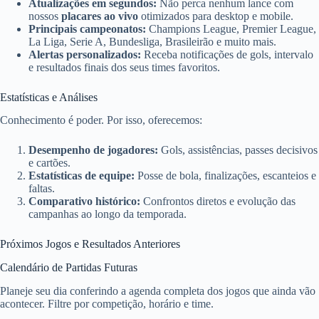
Atualizações em segundos:
Não perca nenhum lance com
nossos
placares ao vivo
otimizados para desktop e mobile.
Principais campeonatos:
Champions League, Premier League,
La Liga, Serie A, Bundesliga, Brasileirão e muito mais.
Alertas personalizados:
Receba notificações de gols, intervalo
e resultados finais dos seus times favoritos.
Estatísticas e Análises
Conhecimento é poder. Por isso, oferecemos:
Desempenho de jogadores:
Gols, assistências, passes decisivos
e cartões.
Estatísticas de equipe:
Posse de bola, finalizações, escanteios e
faltas.
Comparativo histórico:
Confrontos diretos e evolução das
campanhas ao longo da temporada.
Próximos Jogos e Resultados Anteriores
Calendário de Partidas Futuras
Planeje seu dia conferindo a agenda completa dos jogos que ainda vão
acontecer. Filtre por competição, horário e time.