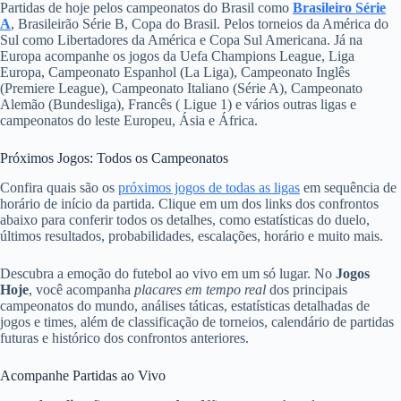
Partidas de hoje pelos campeonatos do Brasil como
Brasileiro Série
A
, Brasileirão Série B, Copa do Brasil. Pelos torneios da América do
Sul como Libertadores da América e Copa Sul Americana. Já na
Europa acompanhe os jogos da Uefa Champions League, Liga
Europa, Campeonato Espanhol (La Liga), Campeonato Inglês
(Premiere League), Campeonato Italiano (Série A), Campeonato
Alemão (Bundesliga), Francês ( Ligue 1) e vários outras ligas e
campeonatos do leste Europeu, Ásia e África.
Próximos Jogos: Todos os Campeonatos
Confira quais são os
próximos jogos de todas as ligas
em sequência de
horário de início da partida. Clique em um dos links dos confrontos
abaixo para conferir todos os detalhes, como estatísticas do duelo,
últimos resultados, probabilidades, escalações, horário e muito mais.
Descubra a emoção do futebol ao vivo em um só lugar. No
Jogos
Hoje
, você acompanha
placares em tempo real
dos principais
campeonatos do mundo, análises táticas, estatísticas detalhadas de
jogos e times, além de classificação de torneios, calendário de partidas
futuras e histórico dos confrontos anteriores.
Acompanhe Partidas ao Vivo