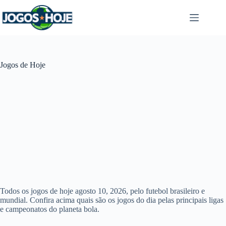
Pular
para
o
conteúdo
Jogos de Hoje
Todos os jogos de hoje agosto 10, 2026, pelo futebol brasileiro e
mundial. Confira acima quais são os jogos do dia pelas principais ligas
e campeonatos do planeta bola.