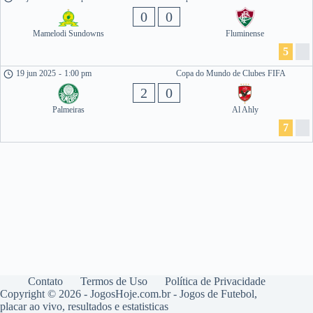
0
0
Mamelodi Sundowns
Fluminense
5
19 jun 2025
-
1:00 pm
Copa do Mundo de Clubes FIFA
2
0
Palmeiras
Al Ahly
7
Contato
Termos de Uso
Política de Privacidade
Copyright © 2026 - JogosHoje.com.br - Jogos de Futebol,
placar ao vivo, resultados e estatisticas