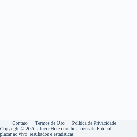
Contato
Termos de Uso
Política de Privacidade
Copyright © 2026 - JogosHoje.com.br - Jogos de Futebol,
placar ao vivo, resultados e estatisticas