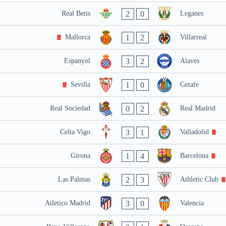
2
0
Real Betis
Leganes
1
2
Mallorca
Villarreal
3
2
Espanyol
Alaves
1
0
Sevilla
Getafe
0
2
Real Sociedad
Real Madrid
3
1
Celta Vigo
Valladolid
1
4
Girona
Barcelona
2
3
Las Palmas
Athletic Club
3
0
Atletico Madrid
Valencia