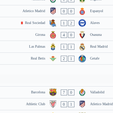
0
0
Atletico Madrid
Espanyol
1
2
Real Sociedad
Alaves
4
0
Girona
Osasuna
1
1
Las Palmas
Real Madrid
2
1
Real Betis
Getafe
7
0
Barcelona
Valladolid
0
1
Athletic Club
Atletico Madrid