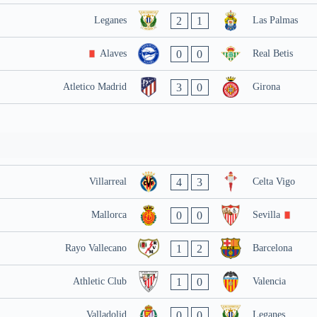
2
1
Leganes
Las Palmas
0
0
Alaves
Real Betis
3
0
Atletico Madrid
Girona
4
3
Villarreal
Celta Vigo
0
0
Mallorca
Sevilla
1
2
Rayo Vallecano
Barcelona
1
0
Athletic Club
Valencia
0
0
Valladolid
Leganes