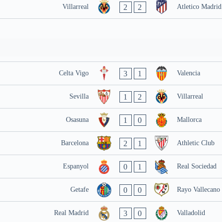
2
2
Villarreal
Atletico Madrid
3
1
Celta Vigo
Valencia
1
2
Sevilla
Villarreal
1
0
Osasuna
Mallorca
2
1
Barcelona
Athletic Club
0
1
Espanyol
Real Sociedad
0
0
Getafe
Rayo Vallecano
3
0
Real Madrid
Valladolid