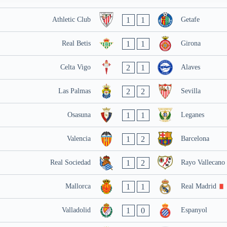
1
1
Athletic Club
Getafe
1
1
Real Betis
Girona
2
1
Celta Vigo
Alaves
2
2
Las Palmas
Sevilla
1
1
Osasuna
Leganes
1
2
Valencia
Barcelona
1
2
Real Sociedad
Rayo Vallecano
1
1
Mallorca
Real Madrid
1
0
Valladolid
Espanyol