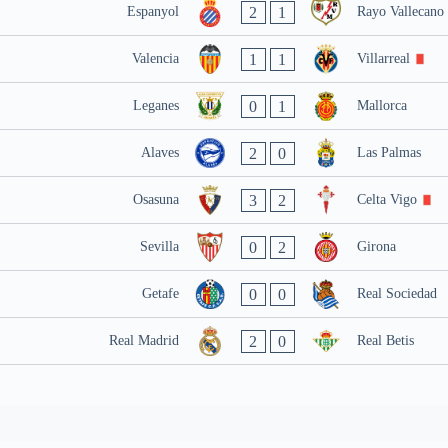
2
1
Espanyol
Rayo Vallecano
1
1
Valencia
Villarreal
0
1
Leganes
Mallorca
2
0
Alaves
Las Palmas
3
2
Osasuna
Celta Vigo
0
2
Sevilla
Girona
0
0
Getafe
Real Sociedad
2
0
Real Madrid
Real Betis