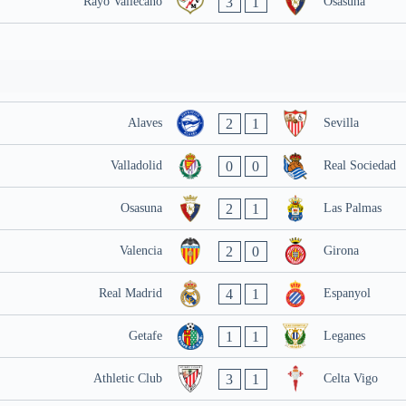
3
1
Rayo Vallecano
Osasuna
2
1
Alaves
Sevilla
0
0
Valladolid
Real Sociedad
2
1
Osasuna
Las Palmas
2
0
Valencia
Girona
4
1
Real Madrid
Espanyol
1
1
Getafe
Leganes
3
1
Athletic Club
Celta Vigo