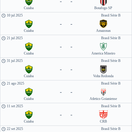
-
-
Cuiaba
Botafogo SP
10 jul 2025
Brasil Série B
-
-
Cuiaba
Amazonas
21 jul 2025
Brasil Série B
-
-
Cuiaba
America Mineiro
31 jul 2025
Brasil Série B
-
-
Cuiaba
Volta Redonda
21 ago 2025
Brasil Série B
-
-
Cuiaba
Atletico Goianiense
11 set 2025
Brasil Série B
-
-
Cuiaba
CRB
22 set 2025
Brasil Série B