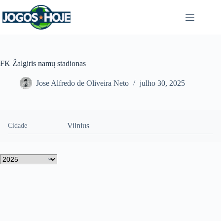
Pular
para
o
conteúdo
FK Žalgiris namų stadionas
Jose Alfredo de Oliveira Neto
julho 30, 2025
Vilnius
Cidade