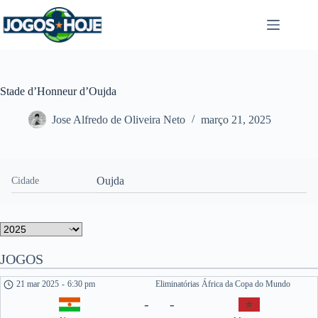
Pular
para
o
conteúdo
Stade d’Honneur d’Oujda
Jose Alfredo de Oliveira Neto
março 21, 2025
Oujda
Cidade
JOGOS
21 mar 2025
-
6:30 pm
Eliminatórias África da Copa do Mundo
-
-