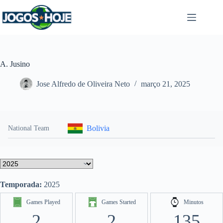
Pular
para
o
conteúdo
A. Jusino
Jose Alfredo de Oliveira Neto
março 21, 2025
Bolivia
National Team
Temporada:
2025
Games Played
Games Started
Minutos
2
2
135