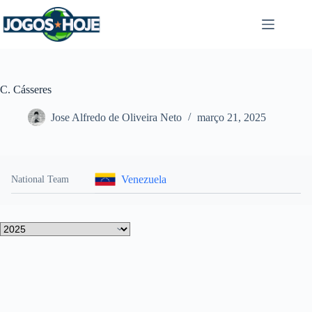
Pular
para
o
conteúdo
C. Cásseres
Jose Alfredo de Oliveira Neto
março 21, 2025
Venezuela
National Team