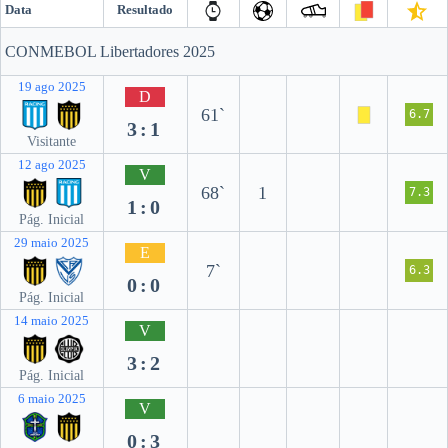
Data
Resultado
CONMEBOL Libertadores 2025
19 ago 2025
D
61`
6.7
3:1
Visitante
12 ago 2025
V
68`
1
7.3
1:0
Pág. Inicial
29 maio 2025
E
7`
6.3
0:0
Pág. Inicial
14 maio 2025
V
3:2
Pág. Inicial
6 maio 2025
V
0:3