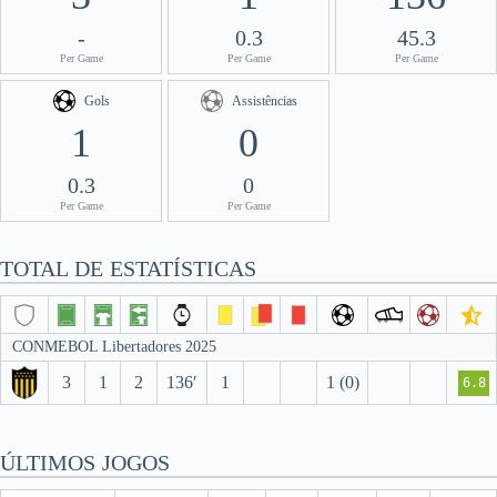
-
0.3
45.3
Per Game
Per Game
Per Game
Gols
Assistências
1
0
0.3
0
Per Game
Per Game
TOTAL DE ESTATÍSTICAS
CONMEBOL Libertadores 2025
3
1
2
136′
1
1 (0)
6.8
ÚLTIMOS JOGOS