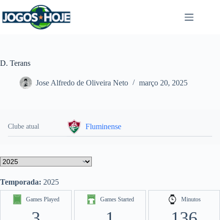
Pular
para
o
conteúdo
D. Terans
Jose Alfredo de Oliveira Neto
março 20, 2025
Fluminense
Clube atual
Temporada:
2025
Games Played
Games Started
Minutos
3
1
136