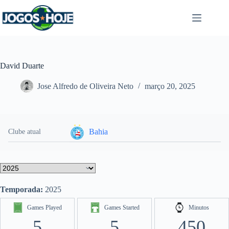
Pular
para
o
conteúdo
David Duarte
Jose Alfredo de Oliveira Neto
março 20, 2025
Bahia
Clube atual
Temporada:
2025
Games Played
Games Started
Minutos
5
5
450