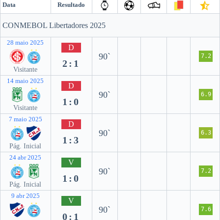
Data
Resultado
CONMEBOL Libertadores 2025
28 maio 2025
D
90`
7.2
2:1
Visitante
14 maio 2025
D
90`
6.9
1:0
Visitante
7 maio 2025
D
90`
6.3
1:3
Pág. Inicial
24 abr 2025
V
90`
7.2
1:0
Pág. Inicial
9 abr 2025
V
90`
7.6
0:1