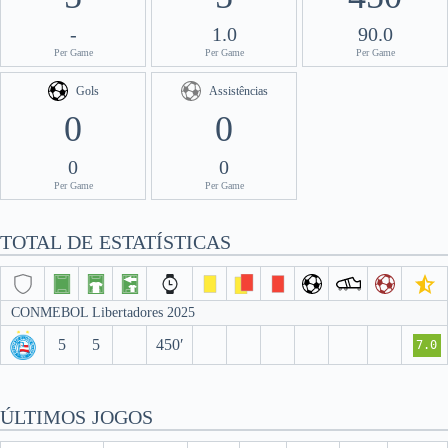
-
1.0
90.0
Per Game
Per Game
Per Game
Gols
Assistências
0
0
0
0
Per Game
Per Game
TOTAL DE ESTATÍSTICAS
CONMEBOL Libertadores 2025
5
5
450′
7.0
ÚLTIMOS JOGOS