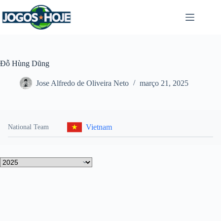
Pular
para
o
conteúdo
Đỗ Hùng Dũng
Jose Alfredo de Oliveira Neto
março 21, 2025
Vietnam
National Team