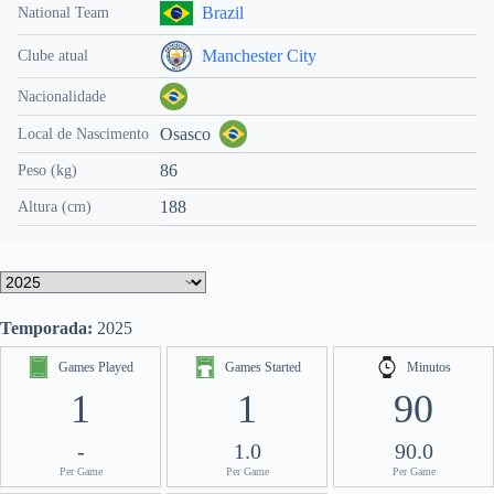
Brazil
National Team
Manchester City
Clube atual
Nacionalidade
Osasco
Local de Nascimento
86
Peso (kg)
188
Altura (cm)
Temporada:
2025
Games Played
Games Started
Minutos
1
1
90
-
1.0
90.0
Per Game
Per Game
Per Game