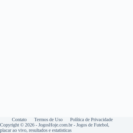
Contato
Termos de Uso
Política de Privacidade
Copyright © 2026 - JogosHoje.com.br - Jogos de Futebol,
placar ao vivo, resultados e estatisticas