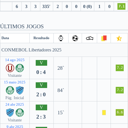
6
3
3
335′
2
0
0
0 (0)
1
0
7.1
ÚLTIMOS JOGOS
Data
Resultado
CONMEBOL Libertadores 2025
14 ago 2025
V
28`
7.2
0:4
Visitante
15 maio 2025
V
84`
7.2
2:0
Pág. Inicial
24 abr 2025
V
15`
6.6
2:3
Visitante
9 abr 2025