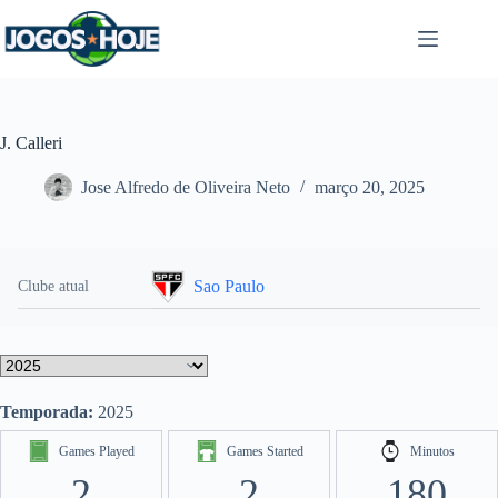
Pular
para
o
conteúdo
J. Calleri
Jose Alfredo de Oliveira Neto
março 20, 2025
Sao Paulo
Clube atual
Temporada:
2025
Games Played
Games Started
Minutos
2
2
180