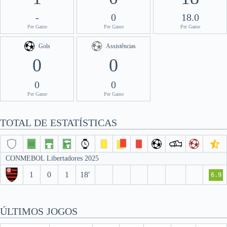
-
0
18.0
Per Game
Per Game
Per Game
Gols
Assistências
0
0
0
0
Per Game
Per Game
TOTAL DE ESTATÍSTICAS
CONMEBOL Libertadores 2025
1
0
1
18′
6.9
ÚLTIMOS JOGOS