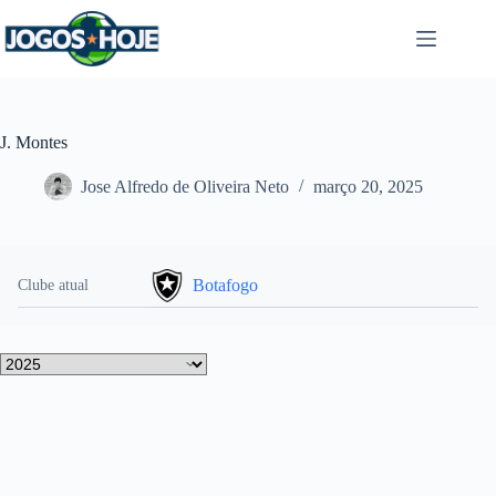
Pular
para
o
conteúdo
J. Montes
Jose Alfredo de Oliveira Neto
março 20, 2025
Botafogo
Clube atual