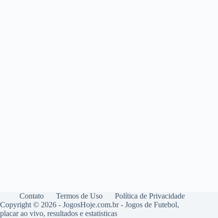
Contato
Termos de Uso
Política de Privacidade
Copyright © 2026 - JogosHoje.com.br - Jogos de Futebol,
placar ao vivo, resultados e estatisticas