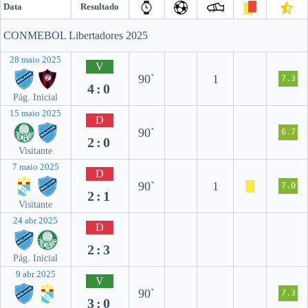
Data
Resultado
CONMEBOL Libertadores 2025
28 maio 2025
V
90`
1
7.3
4:0
Pág. Inicial
15 maio 2025
D
90`
6.7
2:0
Visitante
7 maio 2025
D
90`
1
7.0
2:1
Visitante
24 abr 2025
D
2:3
Pág. Inicial
9 abr 2025
V
90`
7.3
3:0