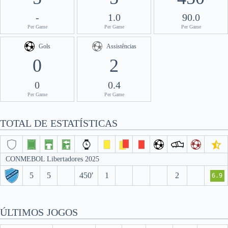
-
1.0
90.0
Per Game
Per Game
Per Game
Gols
Assistências
0
2
0
0.4
Per Game
Per Game
TOTAL DE ESTATÍSTICAS
CONMEBOL Libertadores 2025
5
5
450′
1
2
6.9
ÚLTIMOS JOGOS