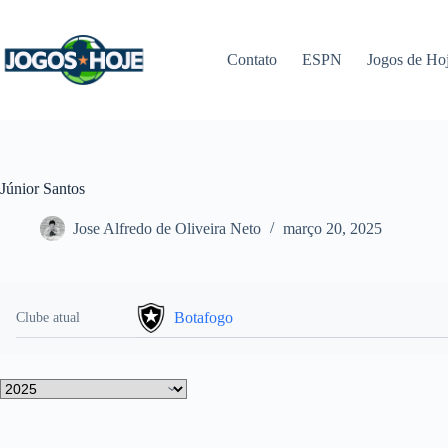
Pular
para
o
Contato
ESPN
Jogos de Ho
conteúdo
Júnior Santos
Jose Alfredo de Oliveira Neto
março 20, 2025
Botafogo
Clube atual