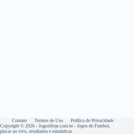
Contato
Termos de Uso
Política de Privacidade
Copyright © 2026 - JogosHoje.com.br - Jogos de Futebol,
placar ao vivo, resultados e estatisticas