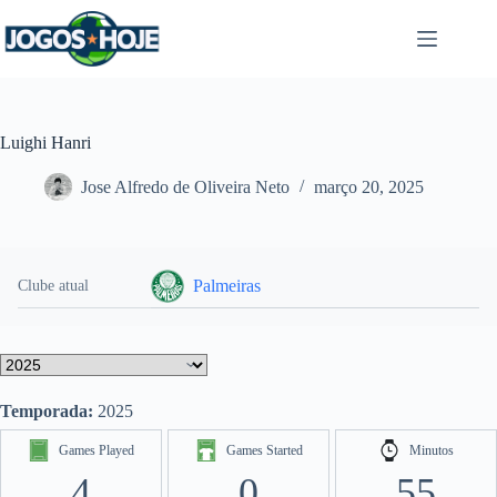
Pular
para
o
conteúdo
Luighi Hanri
Jose Alfredo de Oliveira Neto
março 20, 2025
Palmeiras
Clube atual
Temporada:
2025
Games Played
Games Started
Minutos
4
0
55