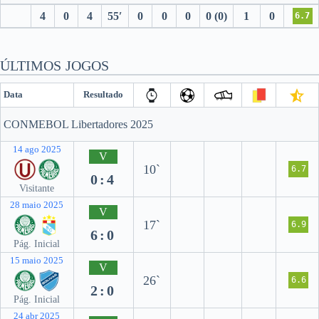
4
0
4
55′
0
0
0
0 (0)
1
0
6.7
ÚLTIMOS JOGOS
Data
Resultado
CONMEBOL Libertadores 2025
14 ago 2025
V
10`
6.7
0:4
Visitante
28 maio 2025
V
17`
6.9
6:0
Pág. Inicial
15 maio 2025
V
26`
6.6
2:0
Pág. Inicial
24 abr 2025