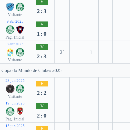
V
2:3
Visitante
9 abr 2025
V
1:0
Pág. Inicial
3 abr 2025
V
2`
1
2:3
Visitante
Copa do Mundo de Clubes 2025
23 jun 2025
E
2:2
Visitante
19 jun 2025
V
2:0
Pág. Inicial
15 jun 2025
E