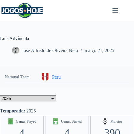
Pular
para
o
conteúdo
Luis Advíncula
Jose Alfredo de Oliveira Neto
março 21, 2025
Peru
National Team
Temporada:
2025
Games Played
Games Started
Minutos
4
4
390