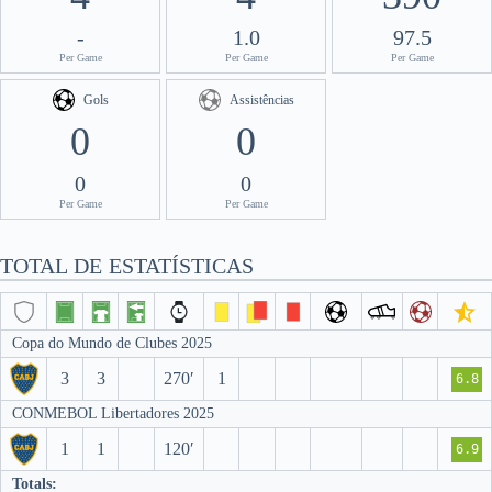
-
1.0
97.5
Per Game
Per Game
Per Game
Gols
Assistências
0
0
0
0
Per Game
Per Game
TOTAL DE ESTATÍSTICAS
Copa do Mundo de Clubes 2025
3
3
270′
1
6.8
CONMEBOL Libertadores 2025
1
1
120′
6.9
Totals: