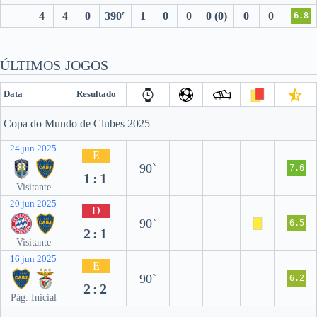
4
4
0
390′
1
0
0
0 (0)
0
0
6.8
ÚLTIMOS JOGOS
Data
Resultado
Copa do Mundo de Clubes 2025
24 jun 2025
E
90`
7.6
1:1
Visitante
20 jun 2025
D
90`
6.5
2:1
Visitante
16 jun 2025
E
90`
6.2
2:2
Pág. Inicial