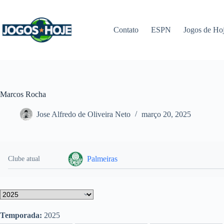
Pular
para
o
Contato
ESPN
Jogos de Ho
conteúdo
Marcos Rocha
Jose Alfredo de Oliveira Neto
março 20, 2025
Palmeiras
Clube atual
Temporada:
2025