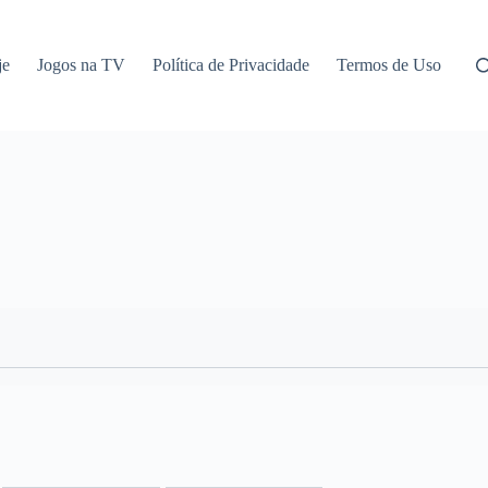
je
Jogos na TV
Política de Privacidade
Termos de Uso