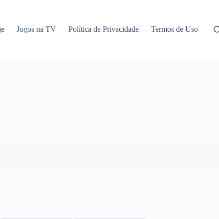
je
Jogos na TV
Política de Privacidade
Termos de Uso