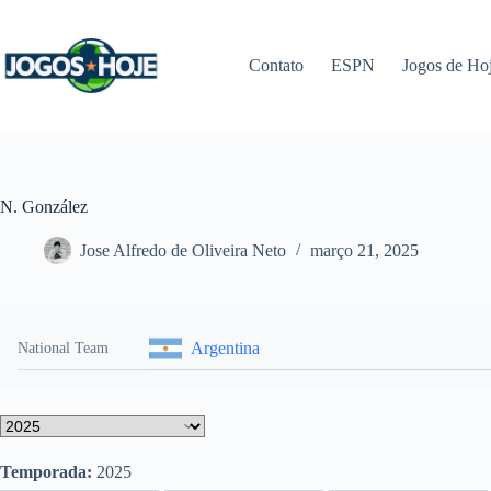
Pular
para
o
Contato
ESPN
Jogos de Ho
conteúdo
N. González
Jose Alfredo de Oliveira Neto
março 21, 2025
Argentina
National Team
Temporada:
2025