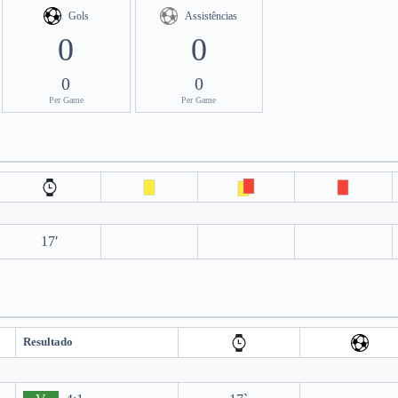
Gols
Assistências
0
0
0
0
Per Game
Per Game
17′
Resultado