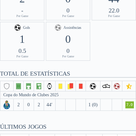
-
0
22.0
Per Game
Per Game
Per Game
Gols
Assistências
1
0
0.5
0
Per Game
Per Game
TOTAL DE ESTATÍSTICAS
Copa do Mundo de Clubes 2025
2
0
2
44′
1 (0)
7.0
ÚLTIMOS JOGOS