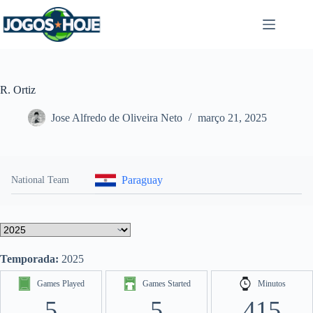
Pular
para
o
conteúdo
R. Ortiz
Jose Alfredo de Oliveira Neto
março 21, 2025
Paraguay
National Team
Temporada:
2025
Games Played
Games Started
Minutos
5
5
415