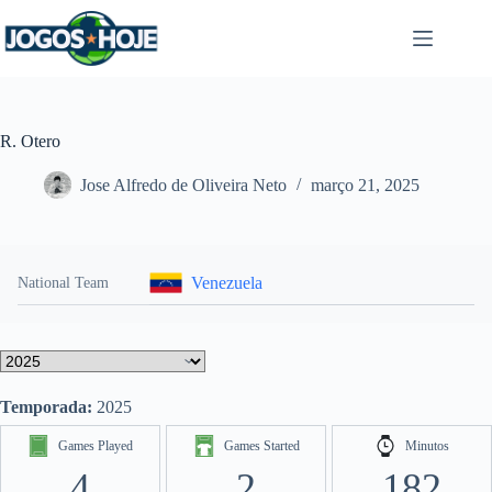
Pular
para
o
conteúdo
R. Otero
Jose Alfredo de Oliveira Neto
março 21, 2025
Venezuela
National Team
Temporada:
2025
Games Played
Games Started
Minutos
4
2
182