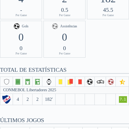
-
0.5
45.5
Per Game
Per Game
Per Game
Gols
Assistências
0
0
0
0
Per Game
Per Game
TOTAL DE ESTATÍSTICAS
CONMEBOL Libertadores 2025
4
2
2
182′
7.1
ÚLTIMOS JOGOS