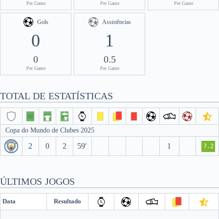
Per Game
Per Game
Per Game
Gols
Assistências
0
1
0
0.5
Per Game
Per Game
TOTAL DE ESTATÍSTICAS
Copa do Mundo de Clubes 2025
2
0
2
59′
1
7.2
ÚLTIMOS JOGOS
Data
Resultado