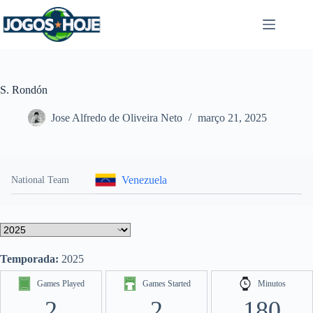
Pular
para
o
conteúdo
S. Rondón
Jose Alfredo de Oliveira Neto
março 21, 2025
Venezuela
National Team
Temporada:
2025
Games Played
Games Started
Minutos
2
2
180