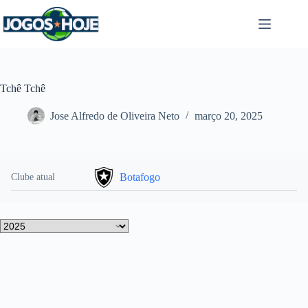
Pular
para
o
conteúdo
Tchê Tchê
Jose Alfredo de Oliveira Neto
março 20, 2025
Botafogo
Clube atual