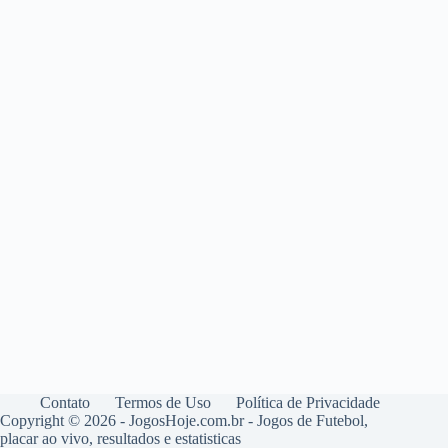
Contato
Termos de Uso
Política de Privacidade
Copyright © 2026 - JogosHoje.com.br - Jogos de Futebol,
placar ao vivo, resultados e estatisticas