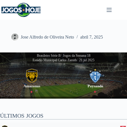
Pular
para
o
conteúdo
Jose Alfredo de Oliveira Neto
abril 7, 2025
Brasileiro Série B
|
Jogos da Semana 18
Estádio Municipal Carlos Zamith
|
21 jul 2025
Amazonas
Paysandu
ÚLTIMOS JOGOS