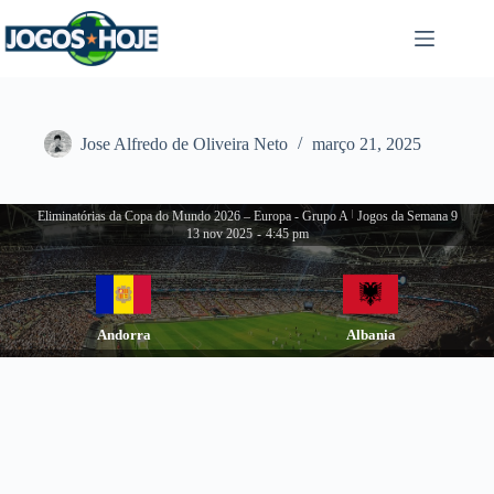
Pular
para
o
conteúdo
Jose Alfredo de Oliveira Neto
março 21, 2025
Eliminatórias da Copa do Mundo 2026 – Europa - Grupo A
|
Jogos da Semana 9
13 nov 2025
-
4:45 pm
Andorra
Albania