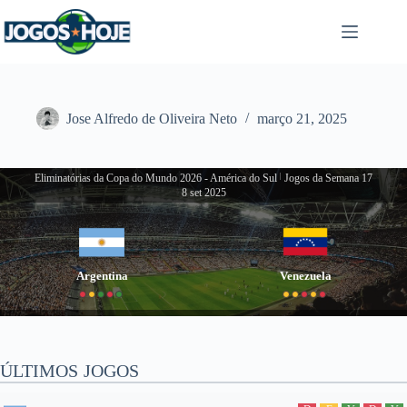
Pular
para
o
conteúdo
Jose Alfredo de Oliveira Neto
março 21, 2025
Eliminatórias da Copa do Mundo 2026 - América do Sul
|
Jogos da Semana 17
8 set 2025
Argentina
Venezuela
ÚLTIMOS JOGOS