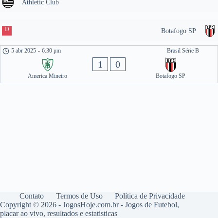
Athletic Club
D
Botafogo SP
5 abr 2025
-
6:30 pm
Brasil Série B
1
0
America Mineiro
Botafogo SP
Contato
Termos de Uso
Política de Privacidade
Copyright © 2026 - JogosHoje.com.br - Jogos de Futebol,
placar ao vivo, resultados e estatisticas