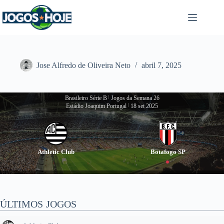
Pular
para
o
conteúdo
Jose Alfredo de Oliveira Neto
abril 7, 2025
Brasileiro Série B
|
Jogos da Semana 26
Estádio Joaquim Portugal
|
18 set 2025
Athletic Club
Botafogo SP
ÚLTIMOS JOGOS