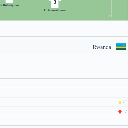
3
S. Rubanguka
E. Imanishimwe
Rwanda
20'
46'