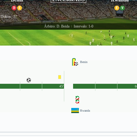
D
E
E
V
 Dokou
37'
Árbitro: D. Beida
Intervalo: 1-0
|
Benin
45'
6
Rwanda