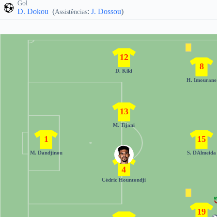
Gol
D. Dokou
(
:
J. Dossou
)
Assistências
12
8
D. Kiki
H. Imourane
13
M. Tijani
1
15
M. Dandjinou
S. DAlmeida
4
Cédric Hountondji
19