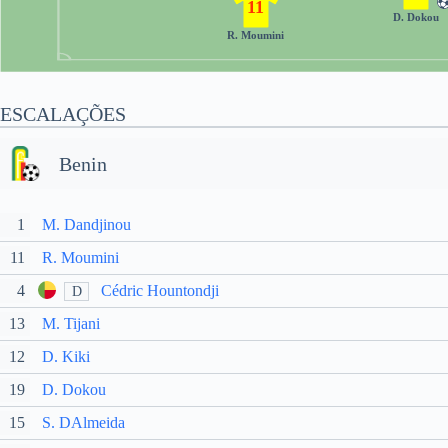
11
D. Dokou
R. Moumini
ESCALAÇÕES
Benin
1
M. Dandjinou
11
R. Moumini
4
Cédric Hountondji
D
13
M. Tijani
12
D. Kiki
19
D. Dokou
15
S. DAlmeida