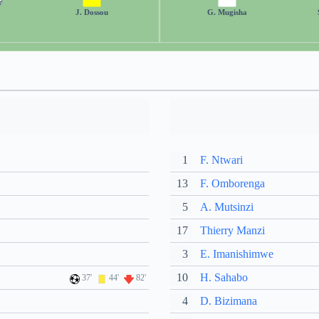
J. Dossou
G. Mugisha
1
F. Ntwari
13
F. Omborenga
5
A. Mutsinzi
17
Thierry Manzi
3
E. Imanishimwe
10
H. Sahabo
37'
44'
82'
4
D. Bizimana