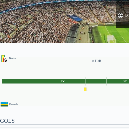
D.
Benin
1st Half
15'
30'
Rwanda
GOLS