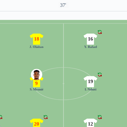
37'
18
16
J. Olaïtan
Y. Rafael
19
9
S. Mounié
I. Nshuti
20
12