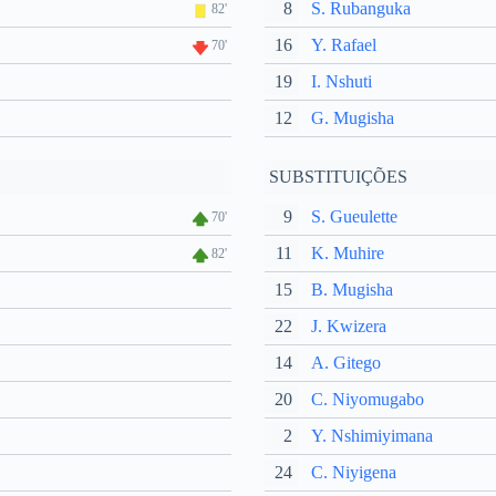
8
S. Rubanguka
82'
16
Y. Rafael
70'
19
I. Nshuti
12
G. Mugisha
SUBSTITUIÇÕES
9
S. Gueulette
70'
11
K. Muhire
82'
15
B. Mugisha
22
J. Kwizera
14
A. Gitego
20
C. Niyomugabo
2
Y. Nshimiyimana
24
C. Niyigena