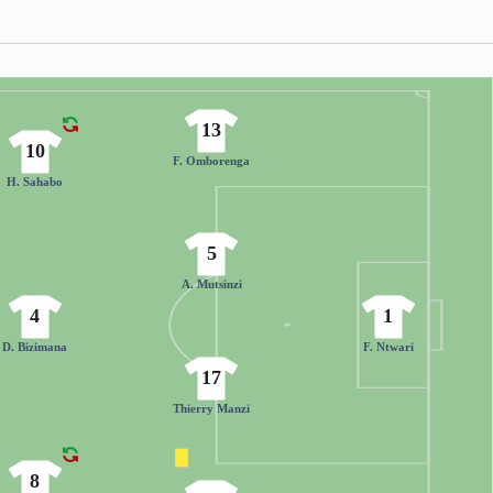
13
10
F. Omborenga
H. Sahabo
5
A. Mutsinzi
4
1
D. Bizimana
F. Ntwari
17
Thierry Manzi
8