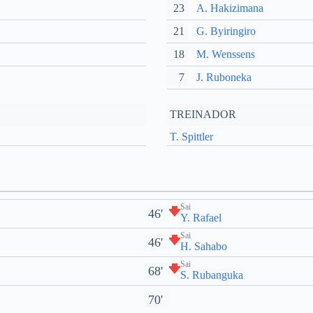
23
A. Hakizimana
21
G. Byiringiro
18
M. Wenssens
7
J. Ruboneka
TREINADOR
T. Spittler
Sai
46'
Y. Rafael
Sai
46'
H. Sahabo
Sai
68'
S. Rubanguka
70'