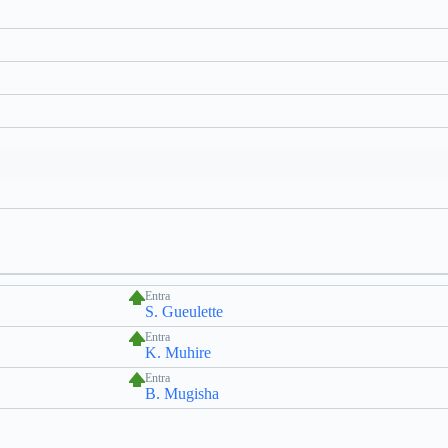
Entra
S. Gueulette
Entra
K. Muhire
Entra
B. Mugisha