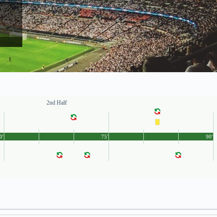
2nd Half
0'
75'
90'