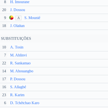
8
H. Imourane
20
J. Dossou
9
S. Mounié
A
18
J. Olaïtan
SUBSTITUIÇÕES
10
A. Tosin
7
M. Ahlinvi
22
R. Sankamao
14
M. Ahouangbo
17
P. Dossou
16
S. Allagbé
23
R. Karim
6
D. Tchétchao Karo