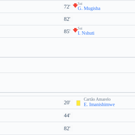
Sai
72'
G. Mugisha
82'
Sai
85'
I. Nshuti
Cartão Amarelo
20'
E. Imanishimwe
44'
82'