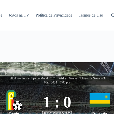
je
Jogos na TV
Política de Privacidade
Termos de Uso
Eliminatórias da Copa do Mundo 2026 - África - Grupo C
|
Jogos da Semana 3
6 jun 2024
-
7:00 pm
1
:
0
ENCERRADO
Benin
Rwanda