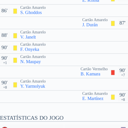
E. Konsa
Cartão Amarelo
86'
S. Ghoddos
Cartão Amarelo
87'
J. Durán
Cartão Amarelo
88'
V. Janelt
Cartão Amarelo
90'
F. Onyeka
Cartão Amarelo
90'
N. Maupay
+1
Cartão Vermelho
90'
B. Kamara
+7
Cartão Amarelo
90'
Y. Yarmolyuk
+8
Cartão Amarelo
90'
E. Martínez
+8
ESTATÍSTICAS DO JOGO