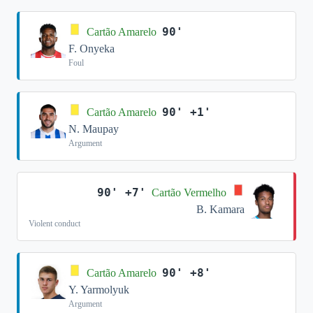
90'
Cartão Amarelo
F. Onyeka
Foul
90' +1'
Cartão Amarelo
N. Maupay
Argument
90' +7'
Cartão Vermelho
B. Kamara
Violent conduct
90' +8'
Cartão Amarelo
Y. Yarmolyuk
Argument