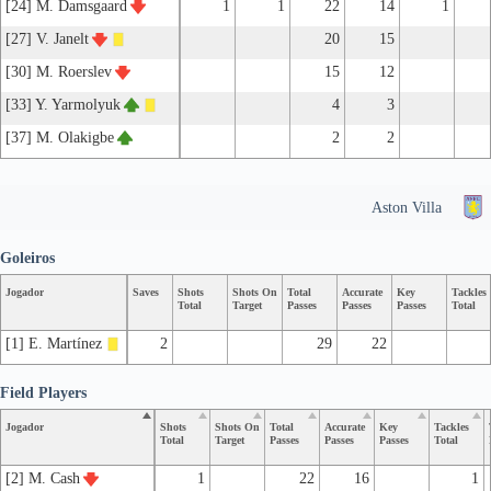
[24] M. Damsgaard
1
1
22
14
1
[27] V. Janelt
20
15
[30] M. Roerslev
15
12
[33] Y. Yarmolyuk
4
3
[37] M. Olakigbe
2
2
Aston Villa
Goleiros
Jogador
Saves
Shots
Shots On
Total
Accurate
Key
Tackles
Total
Target
Passes
Passes
Passes
Total
[1] E. Martínez
2
29
22
Field Players
Jogador
Shots
Shots On
Total
Accurate
Key
Tackles
Total
Target
Passes
Passes
Passes
Total
[2] M. Cash
1
22
16
1