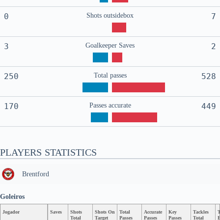
0
Shots outsidebox
7
3
Goalkeeper Saves
2
250
Total passes
528
170
Passes accurate
449
PLAYERS STATISTICS
Brentford
Goleiros
Jogador
Saves
Shots
Shots On
Total
Accurate
Key
Tackles
T
Total
Target
Passes
Passes
Passes
Total
B