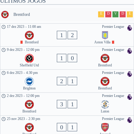
ÚLTIMOS JOGOS
E
D
V
D
E
Brentford
17 dez 2023
-
11:00 am
Premier League
1
2
Brentford
Aston Villa
9 dez 2023
-
12:00 pm
Premier League
1
0
Sheffield Utd
Brentford
6 dez 2023
-
4:30 pm
Premier League
2
1
Brighton
Brentford
2 dez 2023
-
12:00 pm
Premier League
3
1
Brentford
Luton
25 nov 2023
-
2:30 pm
Premier League
0
1