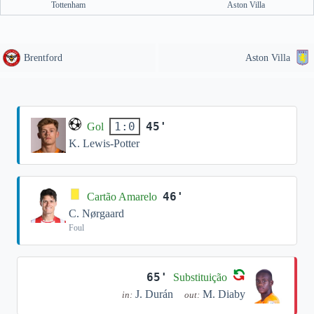
Tottenham
Aston Villa
Brentford
Aston Villa
45'
1:0
Gol
K. Lewis-Potter
46'
Cartão Amarelo
C. Nørgaard
Foul
65'
Substituição
J. Durán
M. Diaby
in:
out: