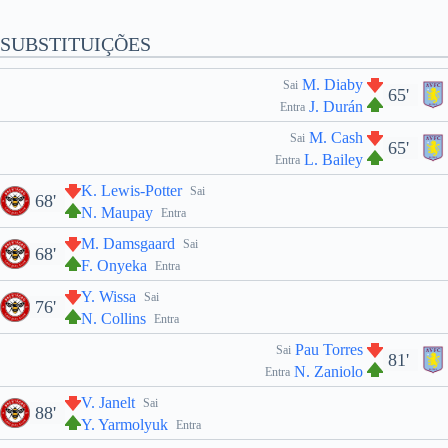
SUBSTITUIÇÕES
M. Diaby
Sai
65'
J. Durán
Entra
M. Cash
Sai
65'
L. Bailey
Entra
K. Lewis-Potter
Sai
68'
N. Maupay
Entra
M. Damsgaard
Sai
68'
F. Onyeka
Entra
Y. Wissa
Sai
76'
N. Collins
Entra
Pau Torres
Sai
81'
N. Zaniolo
Entra
V. Janelt
Sai
88'
Y. Yarmolyuk
Entra