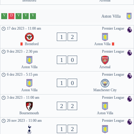
Brentford
Arsenal
V
D
V
V
V
Aston Villa
17 dez 2023
-
11:00 am
Premier League
1
2
Brentford
Aston Villa
9 dez 2023
-
2:30 pm
Premier League
1
0
Aston Villa
Arsenal
6 dez 2023
-
5:15 pm
Premier League
1
0
Aston Villa
Manchester City
3 dez 2023
-
11:00 am
Premier League
2
2
Bournemouth
Aston Villa
26 nov 2023
-
11:00 am
Premier League
1
2