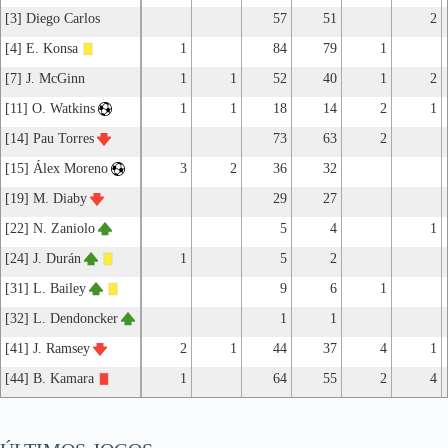
[3] Diego Carlos
57
51
2
[4] E. Konsa
1
84
79
1
[7] J. McGinn
1
1
52
40
1
2
[11] O. Watkins
1
1
18
14
2
1
[14] Pau Torres
73
63
2
[15] Álex Moreno
3
2
36
32
[19] M. Diaby
29
27
[22] N. Zaniolo
5
4
1
[24] J. Durán
1
5
2
[31] L. Bailey
9
6
1
[32] L. Dendoncker
1
1
[41] J. Ramsey
2
1
44
37
4
1
[44] B. Kamara
1
64
55
2
4