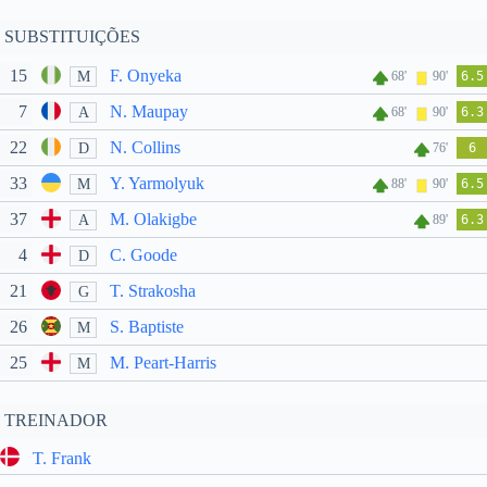
SUBSTITUIÇÕES
15
F. Onyeka
M
68'
90'
6.5
7
N. Maupay
A
68'
90'
6.3
22
N. Collins
D
76'
6
33
Y. Yarmolyuk
M
88'
90'
6.5
37
M. Olakigbe
A
89'
6.3
4
C. Goode
D
21
T. Strakosha
G
26
S. Baptiste
M
25
M. Peart-Harris
M
TREINADOR
T. Frank