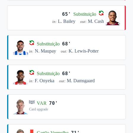
65'
Substituição
L. Bailey
M. Cash
in:
out:
68'
Substituição
N. Maupay
K. Lewis-Potter
in:
out:
68'
Substituição
F. Onyeka
M. Damsgaard
in:
out:
70'
VAR
Card upgrade
71'
Cartão Vermelho