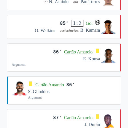
N. Zaniolo
Pau Torres
in:
out:
85'
1:2
Gol
B. Kamara
O. Watkins
assistências:
86'
Cartão Amarelo
E. Konsa
Argument
86'
Cartão Amarelo
S. Ghoddos
Argument
87'
Cartão Amarelo
J. Durán