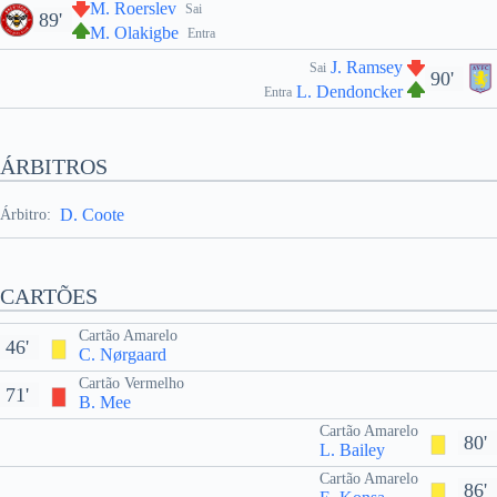
M. Roerslev
Sai
89'
M. Olakigbe
Entra
J. Ramsey
Sai
90'
L. Dendoncker
Entra
ÁRBITROS
D. Coote
Árbitro:
CARTÕES
Cartão Amarelo
46'
C. Nørgaard
Cartão Vermelho
71'
B. Mee
Cartão Amarelo
80'
L. Bailey
Cartão Amarelo
86'