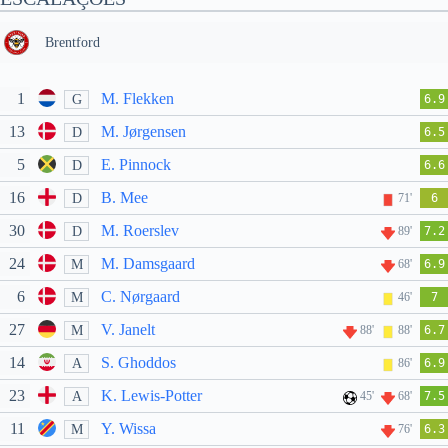
Brentford
1
M. Flekken
G
6.9
13
M. Jørgensen
D
6.5
5
E. Pinnock
D
6.6
16
B. Mee
D
71'
6
30
M. Roerslev
D
89'
7.2
24
M. Damsgaard
M
68'
6.9
6
C. Nørgaard
M
46'
7
27
V. Janelt
M
88'
88'
6.7
14
S. Ghoddos
A
86'
6.9
23
K. Lewis-Potter
A
45'
68'
7.5
11
Y. Wissa
M
76'
6.3