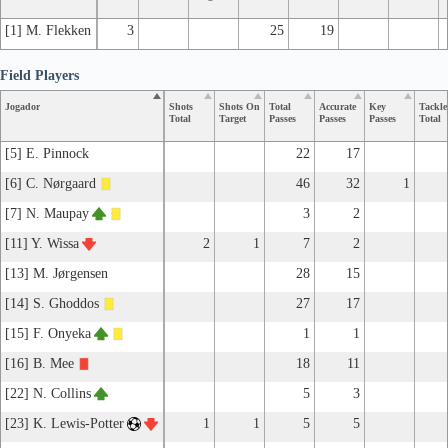
[1] M. Flekken
3
25
19
Field Players
Jogador
Shots
Shots On
Total
Accurate
Key
Tackle
Total
Target
Passes
Passes
Passes
Total
[5] E. Pinnock
22
17
[6] C. Nørgaard
46
32
1
[7] N. Maupay
3
2
[11] Y. Wissa
2
1
7
2
[13] M. Jørgensen
28
15
[14] S. Ghoddos
27
17
[15] F. Onyeka
1
1
[16] B. Mee
18
11
[22] N. Collins
5
3
[23] K. Lewis-Potter
1
1
5
5