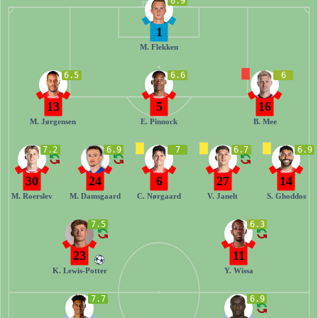
6.9
1
M. Flekken
6.5
6.6
6
13
5
16
M. Jørgensen
E. Pinnock
B. Mee
7.2
6.9
7
6.7
6.9
30
24
6
27
14
M. Roerslev
M. Damsgaard
C. Nørgaard
V. Janelt
S. Ghoddos
7.5
6.3
23
11
K. Lewis-Potter
Y. Wissa
7.7
6.9