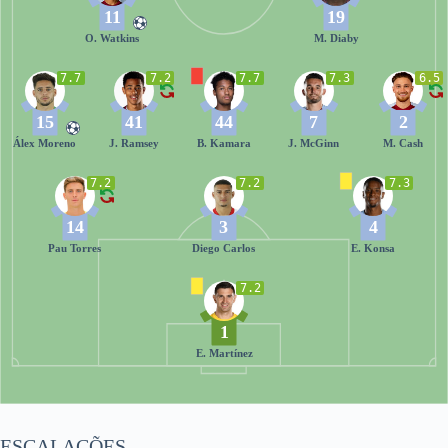
11
19
O. Watkins
M. Diaby
7.7
7.2
7.7
7.3
6.5
15
41
44
7
2
Álex Moreno
J. Ramsey
B. Kamara
J. McGinn
M. Cash
7.2
7.2
7.3
14
3
4
Pau Torres
Diego Carlos
E. Konsa
7.2
1
E. Martínez
ESCALAÇÕES