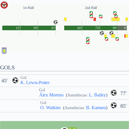
1st Half
2nd Half
15'
30'
45'
60'
75'
90'
8'
GOLS
Gol
45'
K. Lewis-Potter
Gol
77'
Álex Moreno
(
L. Bailey
)
Assistências:
Gol
85'
O. Watkins
(
B. Kamara
)
Assistências: