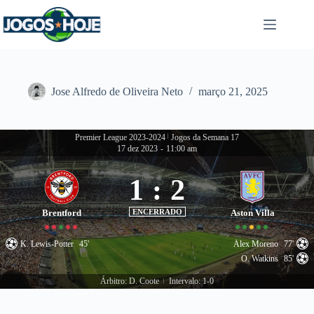
Pular
para
o
conteúdo
Jose Alfredo de Oliveira Neto
março 21, 2025
Premier League 2023-2024
|
Jogos da Semana 17
17 dez 2023
-
11:00 am
1
:
2
Brentford
ENCERRADO
Aston Villa
K. Lewis-Potter
45'
Álex Moreno
77'
O. Watkins
85'
Árbitro: D. Coote
Intervalo: 1-0
|