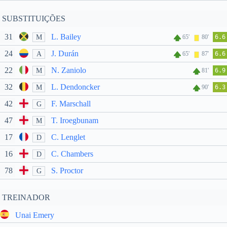
SUBSTITUIÇÕES
31
L. Bailey
M
65'
80'
6.6
24
J. Durán
A
65'
87'
6.6
22
N. Zaniolo
M
81'
6.9
32
L. Dendoncker
M
90'
6.3
42
F. Marschall
G
47
T. Iroegbunam
M
17
C. Lenglet
D
16
C. Chambers
D
78
S. Proctor
G
TREINADOR
Unai Emery