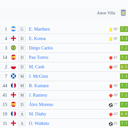
Aston Villa
1
E. Martínez
G
90'
7.2
4
E. Konsa
D
86'
7.3
3
Diego Carlos
D
7.2
14
Pau Torres
D
81'
7.2
2
M. Cash
D
65'
6.5
7
J. McGinn
M
7.3
44
B. Kamara
M
90'
7.7
41
J. Ramsey
M
90'
7.2
15
Álex Moreno
D
77'
7.7
19
M. Diaby
A
65'
6.9
11
O. Watkins
A
85'
7.7