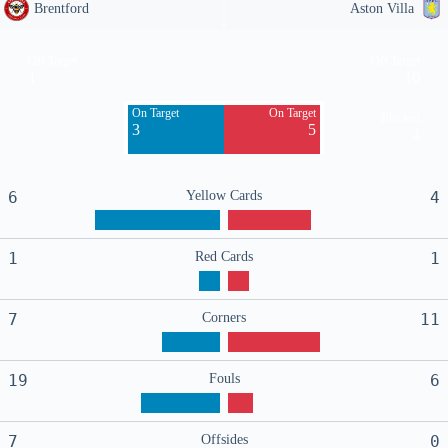
Brentford
Aston Villa
Off Target
Off Target
1
10
On Target
On Target
Blocked
3
5
4
6
Yellow Cards
4
1
Red Cards
1
7
Corners
11
19
Fouls
6
7
Offsides
0