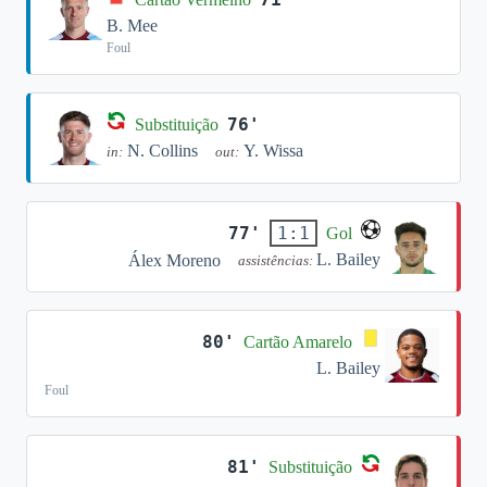
B. Mee
Foul
76'
Substituição
N. Collins
Y. Wissa
in:
out:
77'
1:1
Gol
L. Bailey
Álex Moreno
assistências:
80'
Cartão Amarelo
L. Bailey
Foul
81'
Substituição