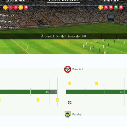
E
D
D
E
D
E
D
D
V
D
 Wissa
25'
 Mbeumo
62'
 Ghoddos
87'
Árbitro: J. Smith
Intervalo: 1-0
|
Brentford
45'
2'
60'
Burnley