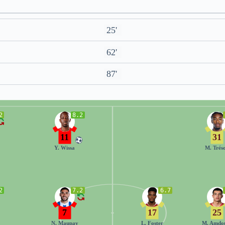
25'
62'
87'
2
8.2
11
31
Y. Wissa
M. Trés
2
7.2
6.7
7
17
25
N. Maupay
L. Foster
M. Amdo