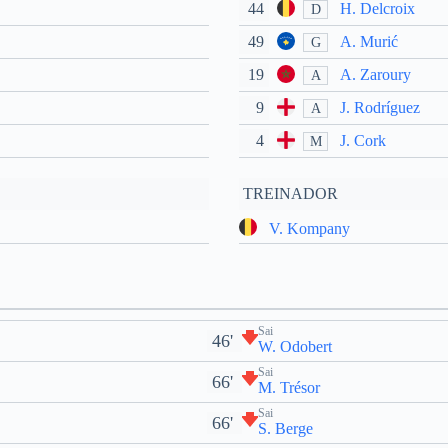
44
H. Delcroix
D
49
A. Murić
G
19
A. Zaroury
A
9
J. Rodríguez
A
4
J. Cork
M
TREINADOR
V. Kompany
Sai
46'
W. Odobert
Sai
66'
M. Trésor
Sai
66'
S. Berge