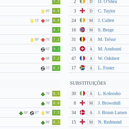
2
D. O'Shea
D
7.2
3
C. Taylor
D
85'
6.9
24
J. Cullen
M
53'
84'
6.9
16
S. Berge
M
8.2
31
M. Trésor
A
69'
76'
7.2
25
M. Amdouni
A
62'
9.2
47
W. Odobert
A
88'
7.2
17
L. Foster
A
25'
8.2
SUBSTITUIÇÕES
30
L. Koleosho
A
76'
6.3
8
J. Brownhill
M
76'
6.6
34
J. Bruun Larsen
A
84'
87'
90'
7.5
15
N. Redmond
M
88'
6.3