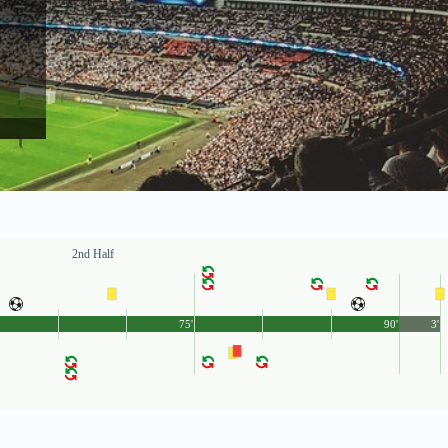
2nd Half
75'
90'
3'