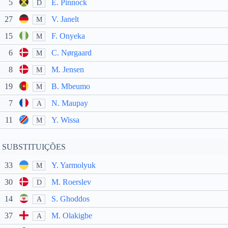
5
E. Pinnock
D
27
V. Janelt
M
15
F. Onyeka
M
6
C. Nørgaard
M
8
M. Jensen
M
19
B. Mbeumo
M
7
N. Maupay
A
11
Y. Wissa
M
SUBSTITUIÇÕES
33
Y. Yarmolyuk
M
30
M. Roerslev
D
14
S. Ghoddos
A
37
M. Olakigbe
A