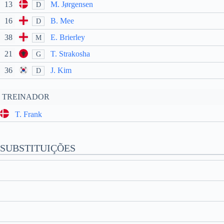
13
M. Jørgensen
D
16
B. Mee
D
38
E. Brierley
M
21
T. Strakosha
G
36
J. Kim
D
TREINADOR
T. Frank
SUBSTITUIÇÕES