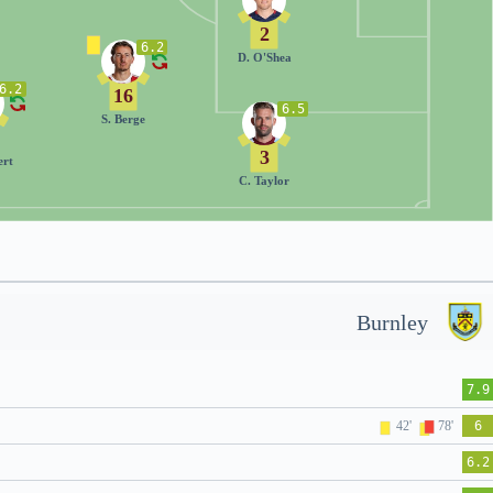
2
6.2
D. O'Shea
6.2
16
6.5
S. Berge
3
ert
C. Taylor
Burnley
7.9
42'
78'
6
6.2