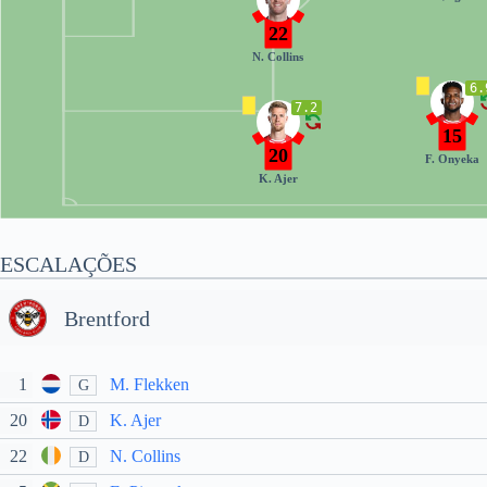
22
N. Collins
6.
7.2
15
20
F. Onyeka
K. Ajer
ESCALAÇÕES
Brentford
1
M. Flekken
G
20
K. Ajer
D
22
N. Collins
D