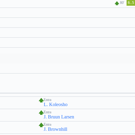
80'
6.5
Entra
L. Koleosho
Entra
J. Bruun Larsen
Entra
J. Brownhill