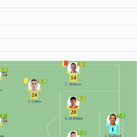
6
6.3
14
6.9
C. Roberts
or
24
6.2
J. Cullen
28
7
7.9
A. Al Dakhil
1
7.2
uni
J. Trafford