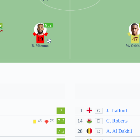
9
9.2
19
47
B. Mbeumo
W. Odob
1
J. Trafford
G
7
14
C. Roberts
D
46'
76'
7.2
28
A. Al Dakhil
D
7.2