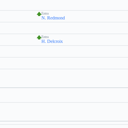
Entra
N. Redmond
Entra
H. Delcroix