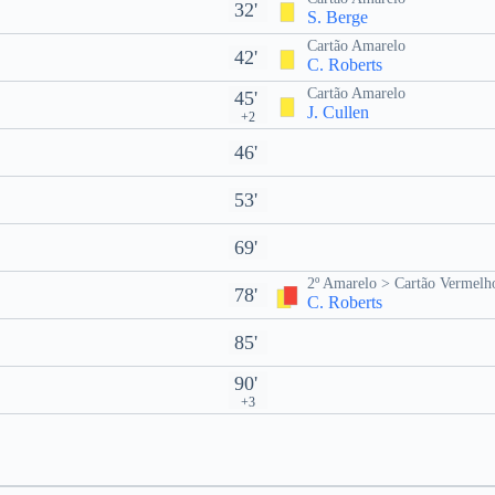
32'
S. Berge
Cartão Amarelo
42'
C. Roberts
Cartão Amarelo
45'
J. Cullen
+2
46'
53'
69'
2º Amarelo > Cartão Vermelh
78'
C. Roberts
85'
90'
+3