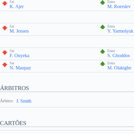
Sai
Entra
K. Ajer
M. Roerslev
Sai
Entra
M. Jensen
Y. Yarmolyuk
Sai
Entra
F. Onyeka
S. Ghoddos
Sai
Entra
N. Maupay
M. Olakigbe
ÁRBITROS
J. Smith
Árbitro:
CARTÕES