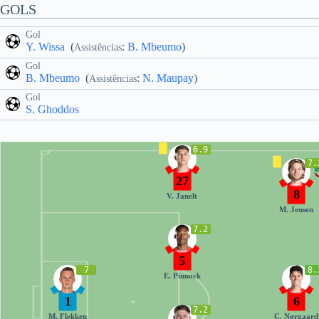
GOLS
Gol
Y. Wissa
(
:
B. Mbeumo
)
Assistências
Gol
B. Mbeumo
(
:
N. Maupay
)
Assistências
Gol
S. Ghoddos
6.9
7.
27
8
V. Janelt
M. Jensen
7.2
5
7
8.
E. Pinnock
1
6
7.2
M. Flekken
C. Nørgaard