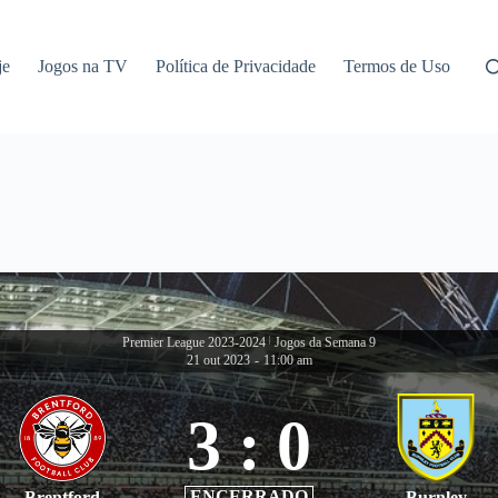
je
Jogos na TV
Política de Privacidade
Termos de Uso
Premier League 2023-2024
|
Jogos da Semana 9
21 out 2023
-
11:00 am
3
:
0
ENCERRADO
Brentford
Burnley