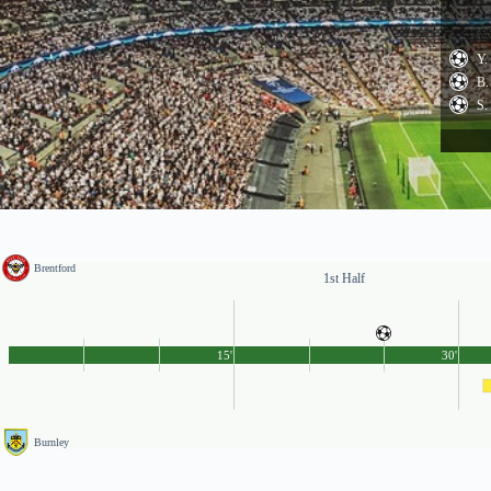
Y.
B.
S.
Brentford
1st Half
15'
30'
Burnley