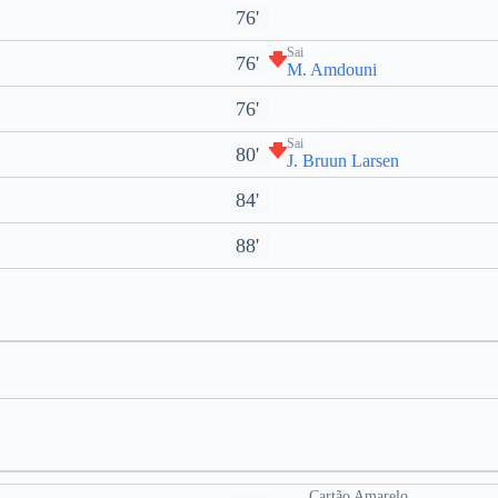
76'
Sai
76'
M. Amdouni
76'
Sai
80'
J. Bruun Larsen
84'
88'
Cartão Amarelo