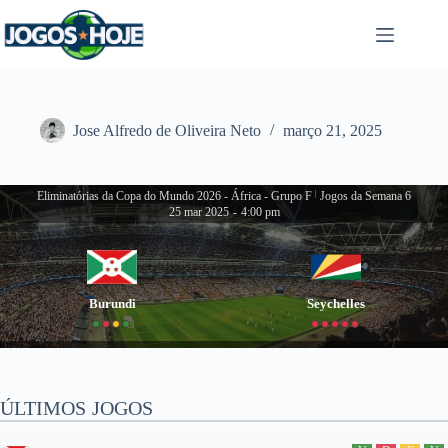
Pular
para
o
conteúdo
Jose Alfredo de Oliveira Neto
março 21, 2025
Eliminatórias da Copa do Mundo 2026 - África - Grupo F
|
Jogos da Semana 6
25 mar 2025
-
4:00 pm
Burundi
Seychelles
ÚLTIMOS JOGOS