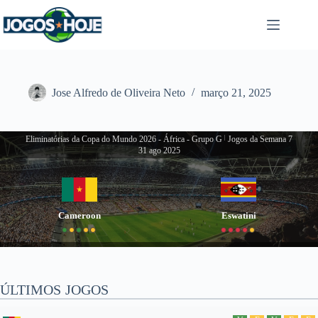
Pular
para
o
conteúdo
Jose Alfredo de Oliveira Neto
março 21, 2025
Eliminatórias da Copa do Mundo 2026 - África - Grupo G
|
Jogos da Semana 7
31 ago 2025
Cameroon
Eswatini
ÚLTIMOS JOGOS