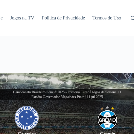
je
Jogos na TV
Política de Privacidade
Termos de Uso
Campeonato Brasileiro Série A 2025 - Primeiro Turno
|
Jogos da Semana 13
Estádio Governador Magalhães Pinto
|
11 jul 2025
Cruzeiro
Gremio