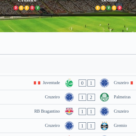
D
E
E
D
V
E
E
V
E
D
0
1
Juventude
Cruzeiro
1
2
Cruzeiro
Palmeiras
1
1
RB Bragantino
Cruzeiro
1
1
Cruzeiro
Gremio