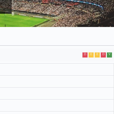
D
E
E
D
V