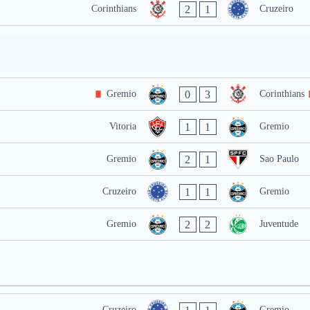
2
1
Corinthians
Cruzeiro
0
3
Gremio
Corinthians
1
1
Vitoria
Gremio
2
1
Gremio
Sao Paulo
1
1
Cruzeiro
Gremio
2
2
Gremio
Juventude
Cruzeiro
Gremio