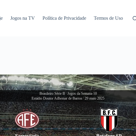
je
Jogos na TV
Política de Privacidade
Termos de Uso
Brasileiro Série B
|
Jogos da Semana 10
Estádio Doutor Adhemar de Barros
|
29 maio 2025
Ferroviária
Botafogo SP