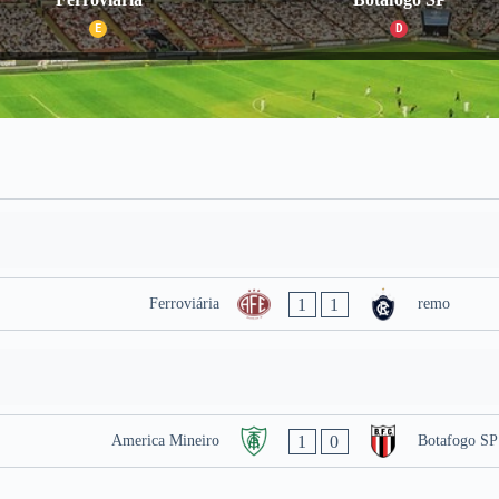
E
D
1
1
Ferroviária
remo
1
0
America Mineiro
Botafogo SP