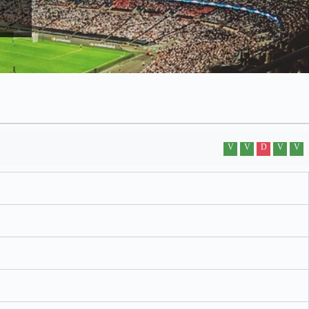
V
V
D
V
V