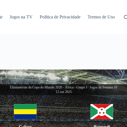
je
Jogos na TV
Política de Privacidade
Termos de Uso
Eliminatórias da Copa do Mundo 2026 - África - Grupo J
|
Jogos da Semana 10
12 out 2025
Gabon
Burundi