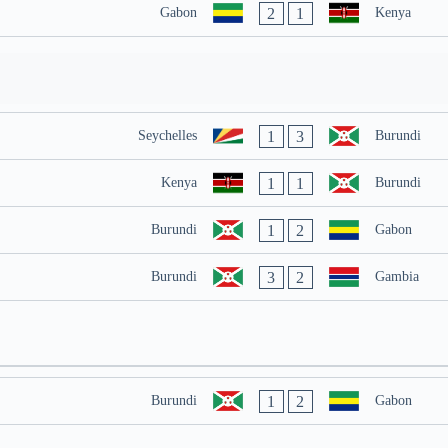
2
1
Gabon
Kenya
1
3
Seychelles
Burundi
1
1
Kenya
Burundi
1
2
Burundi
Gabon
3
2
Burundi
Gambia
1
2
Burundi
Gabon