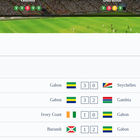
V
V
D
V
V
V
D
E
V
3
0
Gabon
Seychelles
3
2
Gabon
Gambia
1
0
Ivory Coast
Gabon
1
2
Burundi
Gabon