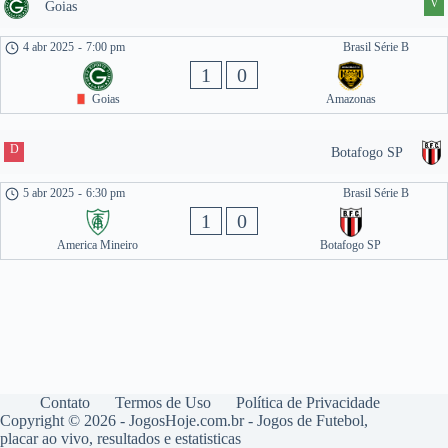
V
Goias
4 abr 2025
-
7:00 pm
Brasil Série B
1
0
Goias
Amazonas
D
Botafogo SP
5 abr 2025
-
6:30 pm
Brasil Série B
1
0
America Mineiro
Botafogo SP
Contato
Termos de Uso
Política de Privacidade
Copyright © 2026 - JogosHoje.com.br - Jogos de Futebol,
placar ao vivo, resultados e estatisticas