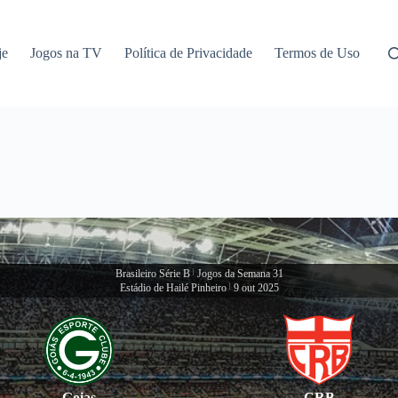
je
Jogos na TV
Política de Privacidade
Termos de Uso
Brasileiro Série B
|
Jogos da Semana 31
Estádio de Hailé Pinheiro
|
9 out 2025
Goias
CRB