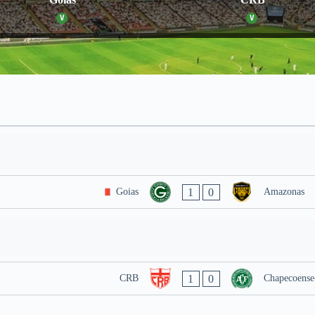
V
V
1
0
Goias
Amazonas
1
0
CRB
Chapecoense