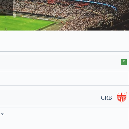
V
CRB
-sc