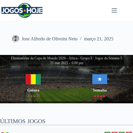
Pular
para
o
conteúdo
Jose Alfredo de Oliveira Neto
março 21, 2025
Eliminatórias da Copa do Mundo 2026 - África - Grupo E
|
Jogos da Semana 5
21 mar 2025
-
6:00 pm
Guinea
Somalia
ÚLTIMOS JOGOS