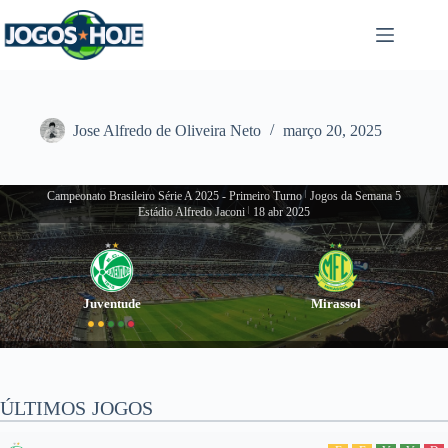
Pular
para
o
conteúdo
Jose Alfredo de Oliveira Neto
março 20, 2025
Campeonato Brasileiro Série A 2025 - Primeiro Turno
|
Jogos da Semana 5
Estádio Alfredo Jaconi
|
18 abr 2025
Juventude
Mirassol
ÚLTIMOS JOGOS