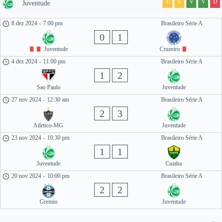
E
E
V
V
D
Juventude
8 dez 2024
-
7:00 pm
Brasileiro Série A
0
1
Juventude
Cruzeiro
4 dez 2024
-
11:00 pm
Brasileiro Série A
1
2
Sao Paulo
Juventude
27 nov 2024
-
12:30 am
Brasileiro Série A
2
3
Atletico-MG
Juventude
23 nov 2024
-
10:30 pm
Brasileiro Série A
1
1
Juventude
Cuiaba
20 nov 2024
-
10:00 pm
Brasileiro Série A
2
2
Gremio
Juventude