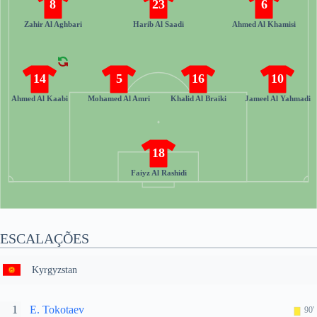
8
23
6
Zahir Al Aghbari
Harib Al Saadi
Ahmed Al Khamisi
14
5
16
10
Ahmed Al Kaabi
Mohamed Al Amri
Khalid Al Braiki
Jameel Al Yahmadi
18
Faiyz Al Rashidi
ESCALAÇÕES
Kyrgyzstan
1
E. Tokotaev
90'