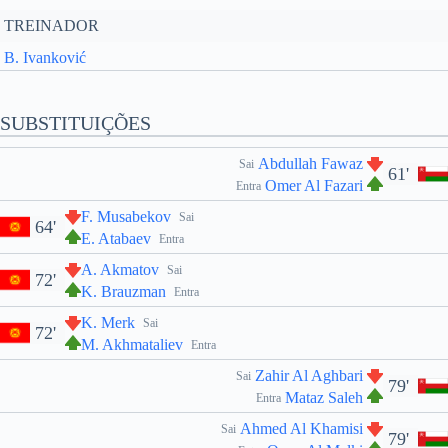
TREINADOR
B. Ivanković
SUBSTITUIÇÕES
Abdullah Fawaz
Sai
61'
Omer Al Fazari
Entra
F. Musabekov
Sai
64'
E. Atabaev
Entra
A. Akmatov
Sai
72'
K. Brauzman
Entra
K. Merk
Sai
72'
M. Akhmataliev
Entra
Zahir Al Aghbari
Sai
79'
Mataz Saleh
Entra
Ahmed Al Khamisi
Sai
79'