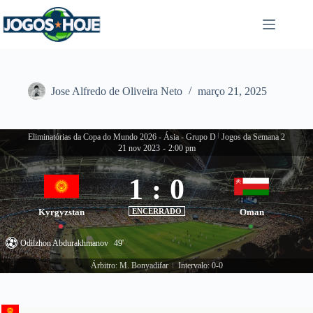
Pular
para
o
conteúdo
Jose Alfredo de Oliveira Neto
março 21, 2025
Eliminatórias da Copa do Mundo 2026 - Ásia - Grupo D
|
Jogos da Semana 2
21 nov 2023
-
2:00 pm
1
:
0
Kyrgyzstan
ENCERRADO
Oman
Odilzhon Abdurakhmanov
49'
Árbitro: M. Bonyadifar
Intervalo: 0-0
|