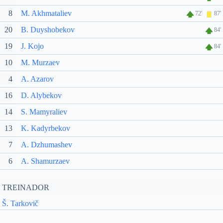
8
M. Akhmataliev
72'
87'
20
B. Duyshobekov
84'
19
J. Kojo
84'
10
M. Murzaev
4
A. Azarov
16
D. Alybekov
14
S. Mamyraliev
13
K. Kadyrbekov
7
A. Dzhumashev
6
A. Shamurzaev
TREINADOR
Š. Tarkovič