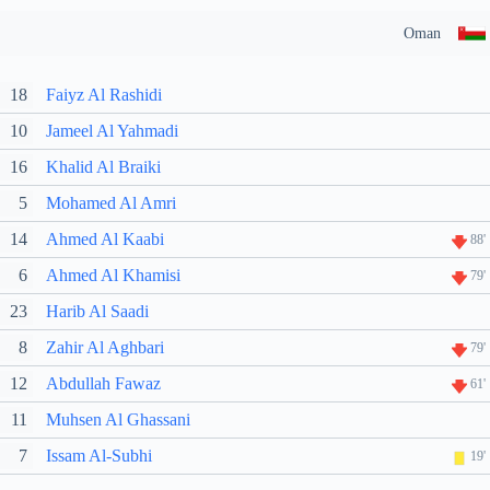
Oman
18
Faiyz Al Rashidi
10
Jameel Al Yahmadi
16
Khalid Al Braiki
5
Mohamed Al Amri
14
Ahmed Al Kaabi
88'
6
Ahmed Al Khamisi
79'
23
Harib Al Saadi
8
Zahir Al Aghbari
79'
12
Abdullah Fawaz
61'
11
Muhsen Al Ghassani
7
Issam Al-Subhi
19'