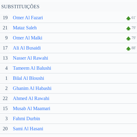
SUBSTITUIÇÕES
19
Omer Al Fazari
61'
21
Mataz Saleh
79'
9
Omer Al Malki
79'
17
Ali Al Busaidi
88'
13
Nasser Al Rawahi
4
Tameem Al Balushi
1
Bilal Al Bloushi
2
Ghanim Al Habashi
22
Ahmed Al Rawahi
15
Musab Al Maamari
3
Fahmi Durbin
20
Sami Al Hasani