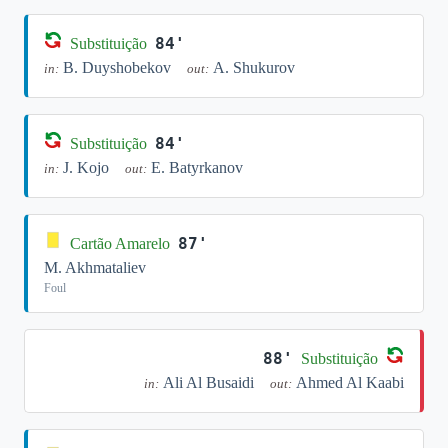
84'
Substituição
B. Duyshobekov
A. Shukurov
in:
out:
84'
Substituição
J. Kojo
E. Batyrkanov
in:
out:
87'
Cartão Amarelo
M. Akhmataliev
Foul
88'
Substituição
Ali Al Busaidi
Ahmed Al Kaabi
in:
out: