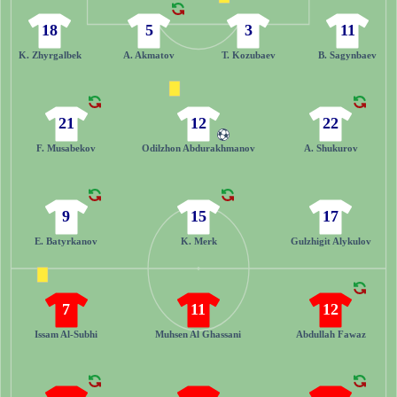
18
5
3
11
K. Zhyrgalbek
A. Akmatov
T. Kozubaev
B. Sagynbaev
21
12
22
F. Musabekov
Odilzhon Abdurakhmanov
A. Shukurov
9
15
17
E. Batyrkanov
K. Merk
Gulzhigit Alykulov
7
11
12
Issam Al-Subhi
Muhsen Al Ghassani
Abdullah Fawaz