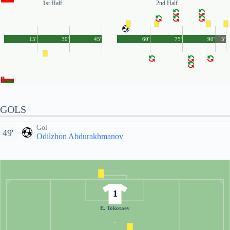
1st Half
2nd Half
15'
30'
45'
60'
75'
90'
5'
GOLS
Gol
49'
Odilzhon Abdurakhmanov
1
E. Tokotaev