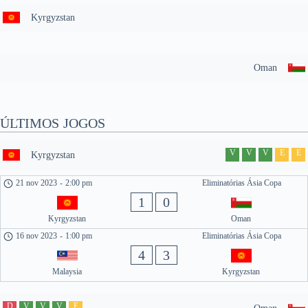
Kyrgyzstan
Oman
ÚLTIMOS JOGOS
V
V
V
E
E
Kyrgyzstan
21 nov 2023
-
2:00 pm
Eliminatórias Ásia Copa
1
0
Kyrgyzstan
Oman
16 nov 2023
-
1:00 pm
Eliminatórias Ásia Copa
4
3
Malaysia
Kyrgyzstan
D
V
V
V
E