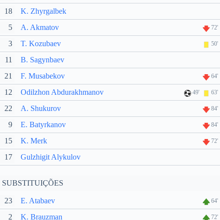
18
K. Zhyrgalbek
5
A. Akmatov
72'
3
T. Kozubaev
50'
11
B. Sagynbaev
21
F. Musabekov
64'
12
Odilzhon Abdurakhmanov
49'
63'
22
A. Shukurov
84'
9
E. Batyrkanov
84'
15
K. Merk
72'
17
Gulzhigit Alykulov
SUBSTITUIÇÕES
23
E. Atabaev
64'
2
K. Brauzman
72'