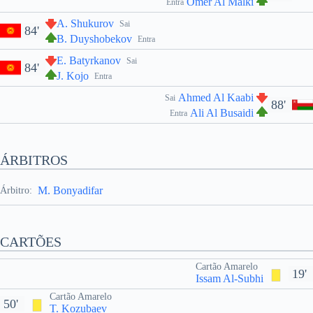
Omer Al Malki
Entra
A. Shukurov
Sai
84'
B. Duyshobekov
Entra
E. Batyrkanov
Sai
84'
J. Kojo
Entra
Ahmed Al Kaabi
Sai
88'
Ali Al Busaidi
Entra
ÁRBITROS
M. Bonyadifar
Árbitro:
CARTÕES
Cartão Amarelo
19'
Issam Al-Subhi
Cartão Amarelo
50'
T. Kozubaev