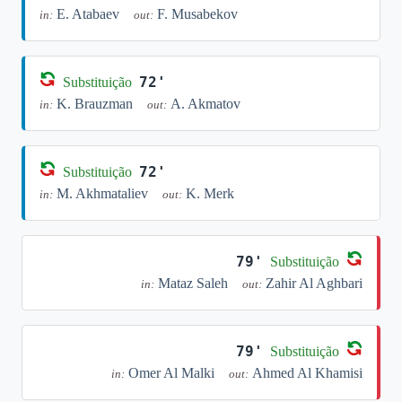
E. Atabaev
F. Musabekov
in:
out:
72'
Substituição
K. Brauzman
A. Akmatov
in:
out:
72'
Substituição
M. Akhmataliev
K. Merk
in:
out:
79'
Substituição
Mataz Saleh
Zahir Al Aghbari
in:
out:
79'
Substituição
Omer Al Malki
Ahmed Al Khamisi
in:
out: