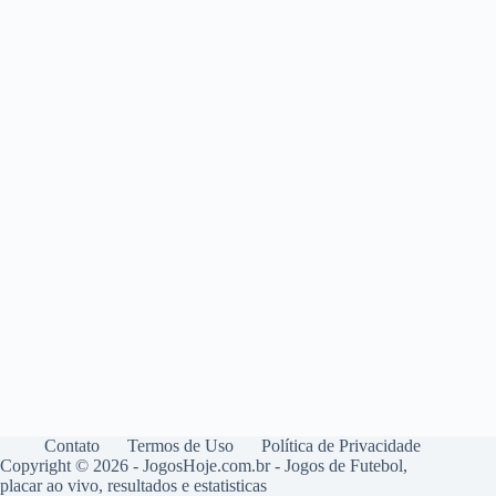
Contato
Termos de Uso
Política de Privacidade
Copyright © 2026 - JogosHoje.com.br - Jogos de Futebol,
placar ao vivo, resultados e estatisticas